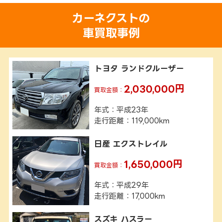
カーネクストの
車買取事例
トヨタ ランドクルーザー
2,030,000円
買取金額：
年式
平成23年
走行距離
119,000km
日産 エクストレイル
1,650,000円
買取金額：
年式
平成29年
走行距離
17,000km
スズキ ハスラー