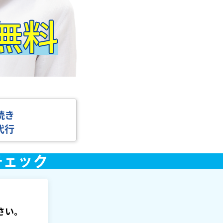
続き
代行
さい。