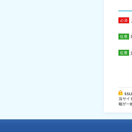
必須
任意
任意
SS
当サイ
報が一