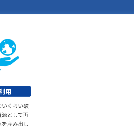
再利用
ないくらい破
資源として再
値を産み出し