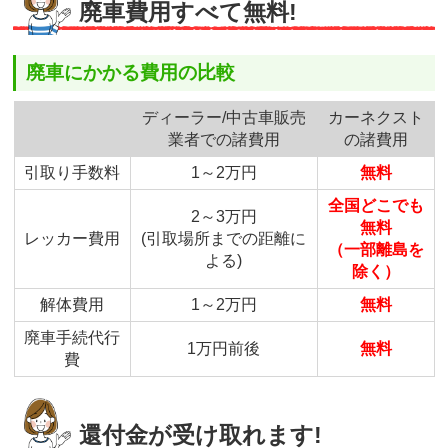
廃車費用すべて無料!
廃車にかかる費用の比較
ディーラー/中古車販売
カーネクスト
業者での諸費用
の諸費用
引取り手数料
1～2万円
無料
全国どこでも
2～3万円
無料
レッカー費用
(引取場所までの距離に
（一部離島を
よる)
除く）
解体費用
1～2万円
無料
廃車手続代行
1万円前後
無料
費
還付金が受け取れます!