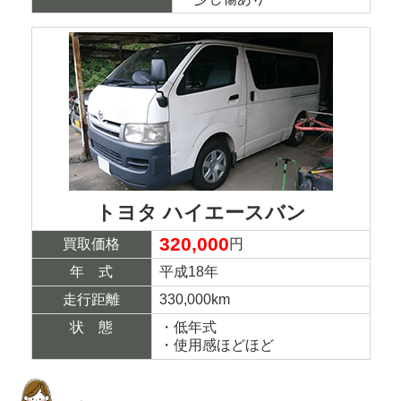
トヨタ ハイエースバン
320,000
買取価格
円
年 式
平成18年
走行距離
330,000km
状 態
・低年式
・使用感ほどほど