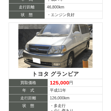
走行距離
46,800km
状 態
・エンジン良好
トヨタ グランビア
125,000
買取価格
円
年 式
平成11年
走行距離
126,000km
状 態
・多走行
・少し傷あり