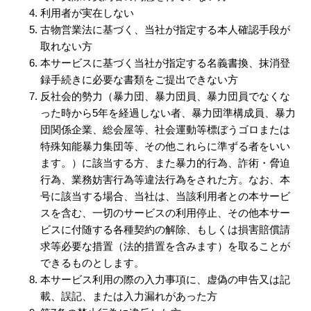
利用者が実在しない
古物営業法に基づく、当社が指定する本人確認手段が
取れない方
本サービスに基づく当社が指定する名義書換、抹消登
録手続きに必要な書類をご提出できない方
反社会的勢力（暴力団、暴力団員、暴力団員でなくな
った時から5年を経過しない者、暴力団準構成員、暴力
団関係企業、総会屋等、社会運動等標ぼうゴロまたは
特殊知能暴力集団等、その他これらに準ずる者をいい
ます。）に該当する方、また暴力的行為、詐術・脅迫
行為、業務妨害行為等違法行為をされた方。なお、本
号に該当する場合、当社は、当該利用者との本サービ
スを含む、一切のサービスの利用停止、その他本サー
ビスに付随する各種契約の解除、もしくは損害賠償請
求等必要な措置（法的措置を含みます）を取ることが
できるものとします。
本サービス利用の際の入力事項に、虚偽の申告又は記
載、誤記、または入力漏れがあった方